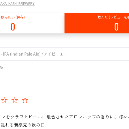
I KASHI BREWERY
飲みたい (保存)
飲んだ (レビューを
0
0
 - IPA (Indian Pale Ale) / アイピーエー
0%
☆☆☆☆
ロマをクラフトビールに融合させたアロマホップの香りに、様々
り乱れる新感覚の飲み口