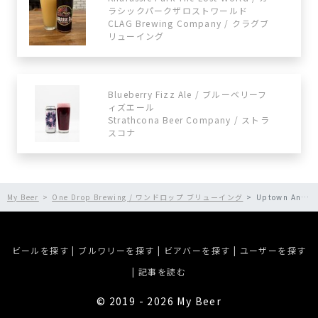
ラシックパークザロストワールド
CLAG Brewing Company / クラグブ
リューイング
Blueberry Fizz Ale / ブルーベリーフ
ィズエール
Strathcona Beer Company / ストラ
スコナ
My Beer
One Drop Brewing / ワンドロップ ブリューイング
Uptown Anthem / アップタウンアンセム
ビールを探す
|
ブルワリーを探す
|
ビアバーを探す
|
ユーザーを探す
|
記事を読む
©︎ 2019 - 2026 My Beer