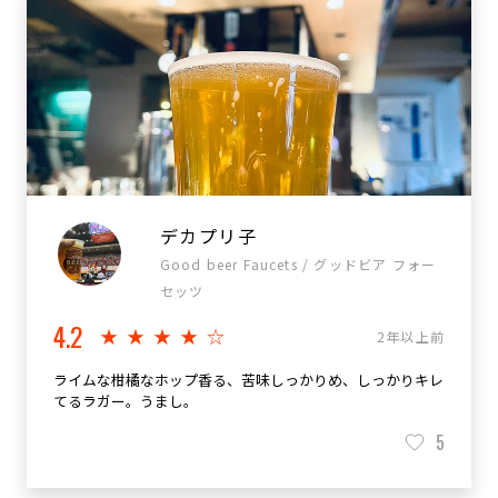
デカプリ子
Good beer Faucets / グッドビア フォー
セッツ
4.2
★★★★☆
2年以上前
ライムな柑橘なホップ香る、苦味しっかりめ、しっかりキレ
てるラガー。うまし。
5