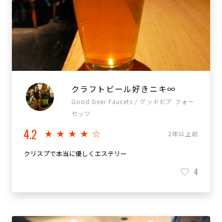
クラフトビール好きニキ∞
Good beer Faucets / グッドビア フォー
セッツ
4.2
★★★★☆
2年以上前
クリスプで本当に優しくエステリー
4