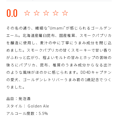
0.0
☆☆☆☆☆
その名の通り、繊細な"Umami"が感じられるゴールデン
エール。北海道産羅臼昆布、国産椎茸、スモークパプリカ
を醸造に使用し、麦汁の中に丁寧にうまみ成分を閉じ込
めました。スモークパプリカの甘くスモーキーで甘い香り
がふわっと広がり、程よいモルトの甘みとホップの苦味の
後ろにパプリカ、昆布、椎茸のうまみ成分からなる出汁
のような風味がほのかに感じられます。DD4Dキャプテン
の愛犬、ゴールデンレトリバーうまみ君の1歳記念でつく
りました。
品目：発泡酒
スタイル： Golden Ale
アルコール度数：5.5%