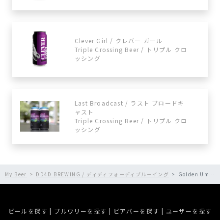
Clever Girl / クレバー ガール
Triple Crossing Beer / トリプル クロ
ッシング
Last Broadcast / ラスト ブロードキ
ャスト
Triple Crossing Beer / トリプル クロ
ッシング
My Beer
DD4D BREWING / ディディフォーディブルーイング
Golden Umami / ゴールデン うまみ
ビールを探す
|
ブルワリーを探す
|
ビアバーを探す
|
ユーザーを探す