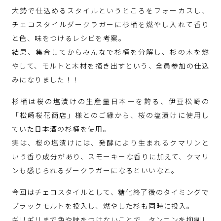
大勢で仕込めるスタイルというところをフォーカスし、
チェコスタイルダークラガーに杉桶を燃やし入れて香り
と色、味をつけるレシピを考案。
結果、集合してからみんなで杉桶を分解し、杉の木を燃
やして、モルトと木材を掻き出すという、全員参加の仕込
みになりました！！
杉桶は桜の塩漬けの生産量日本一を誇る、伊豆松崎の
「松崎桜花商店」様とのご縁から、桜の塩漬けに使用し
ていた日本酒の杉桶を使用。
実は、桜の塩漬けには、発酵により生まれるクマリンと
いう香り成分があり、スモーキーな香りに加えて、クマリ
ンも感じられるダークラガーになるといいなと。
今回はチェコスタイルとして、糖化終了後のタイミングで
ブラックモルトを投入し、燃やした杉も同時に投入。
ギリギリまで色や味をつけないことで、タンニンを抑制し