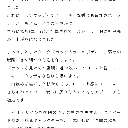
ました。
これによってウッディでスモーキーな香りも追加され、フ
レーバーもスムースでまろやかに。
さらに郷愁(エモみ)が加算されて、ストーリー的にも最高
の仕上がりになりました！
しっかりとしたダークブラックカラーのボディに、弱めの
炭酸がきめ細やかな泡を作ります。
ブラックな見ためと裏腹に軽い飲み口とロースト香、スモ
ーキー、ウッディな香りも漂います。
一口飲めば焦がした杉からくる、ロースト感にスモーキー
さも加わっていて、後味に仄かなカカオ的なアプローチも
魅力です。
ラベルデザインも後味のキレの早さを表すようにスピー
ド感あふれるキャラクターで、平成世代には直撃のぶち上