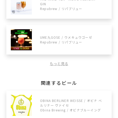
GIN
Repubrew / リパブリュー
UME九GOSE / ウメキュウゴーゼ
Repubrew / リパブリュー
もっと見る
関連するビール
OBINA BERLINER WEISSE / オビナ ベ
ルリナー ヴァイセ
Obina Brewing / オビナブルーイング