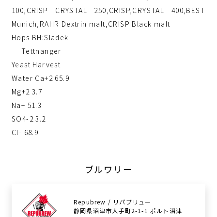
100,CRISP CRYSTAL 250,CRISP,CRYSTAL 400,BEST
Munich,RAHR Dextrin malt,CRISP Black malt
Hops BH:Sladek
Tettnanger
Yeast Harvest
Water Ca+2 65.9
Mg+2 3.7
Na+ 51.3
SO4-2 3.2
Cl- 68.9
ブルワリー
Repubrew / リパブリュー
静岡県沼津市大手町2-1-1 ポルト沼津