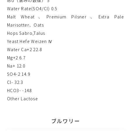
IBU（苦みの数値） 5
Water Rate(SO4/Cl) 0.5
Malt Wheat、Premium Pilsner、Extra Pale
Marisotter、Oats
Hops Sabro,Talus
Yeast Hefe Weizen Ⅳ
Water Ca+2 22.8
Mg+2 6.7
Na+ 12.0
SO4-2 14.9
Cl- 32.3
HCO3- -148
Other Lactose
ブルワリー