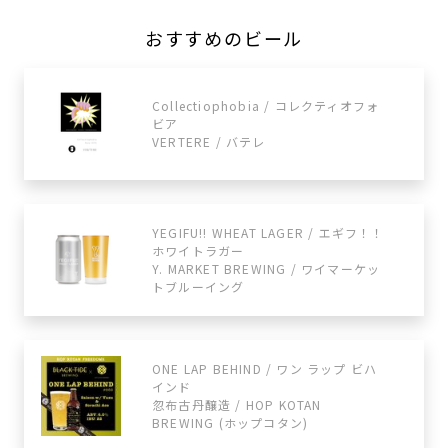
おすすめのビール
Collectiophobia / コレクティオフォ
ビア
VERTERE / バテレ
YEGIFU!! WHEAT LAGER / エギフ！！
ホワイトラガー
Y. MARKET BREWING / ワイマーケッ
トブルーイング
ONE LAP BEHIND / ワン ラップ ビハ
インド
忽布古丹醸造 / HOP KOTAN
BREWING (ホップコタン)