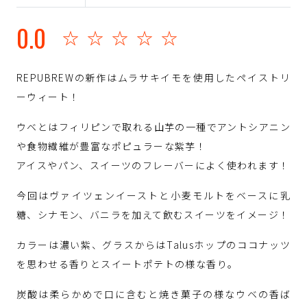
0.0
☆☆☆☆☆
REPUBREWの新作はムラサキイモを使用したペイストリ
ーウィート！
ウベとはフィリピンで取れる山芋の一種でアントシアニン
や食物繊維が豊富なポピュラーな紫芋！
アイスやパン、スイーツのフレーバーによく使われます！
今回はヴァイツェンイーストと小麦モルトをベースに乳
糖、シナモン、バニラを加えて飲むスイーツをイメージ！
カラーは濃い紫、グラスからはTalusホップのココナッツ
を思わせる香りとスイートポテトの様な香り。
炭酸は柔らかめで口に含むと焼き菓子の様なウベの香ば