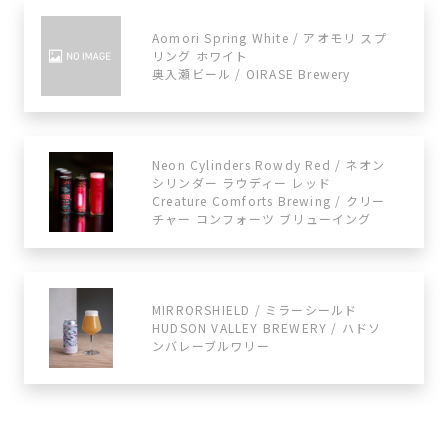
Aomori Spring White / アオモリ スプ
リング ホワイト
奥入瀬ビール / OIRASE Brewery
Neon Cylinders Rowdy Red / ネオン
シリンダー ラウディー レッド
Creature Comforts Brewing / クリー
チャー コンフォーツ ブリューイング
MIRRORSHIELD / ミラーシールド
HUDSON VALLEY BREWERY / ハドソ
ンバレーブルワリー