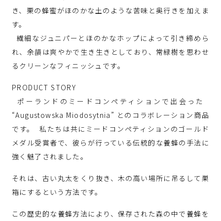
き、栗の蜂蜜がほのかな土のような苦味と奥行きを加えま
す。
繊細なジュニパーとほのかなホップによって引き締めら
れ、余韻は爽やかで生き生きとしており、常緑樹を思わせ
るクリーンなフィニッシュです。
PRODUCT STORY
ポーランドのミードコンペティションで出会った
“Augustowska Miodosytnia” とのコラボレーション商品
です。 私たちは共にミードコンペティションのゴールド
メダル受賞者で、彼らが行っている伝統的な養蜂の手法に
強く魅了されました。
それは、古い丸太をくり抜き、木の高い場所に吊るして巣
箱にするという方法です。
この歴史的な養蜂方法により、保存された森の中で養蜂を