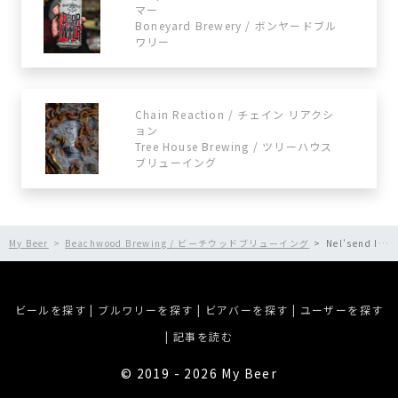
マー
Boneyard Brewery / ボンヤードブル
ワリー
Chain Reaction / チェイン リアクシ
ョン
Tree House Brewing / ツリーハウス
ブリューイング
My Beer
Beachwood Brewing / ビーチウッドブリューイング
Nel'send It / ネルセンド イット
ビールを探す
|
ブルワリーを探す
|
ビアバーを探す
|
ユーザーを探す
|
記事を読む
©︎ 2019 - 2026 My Beer