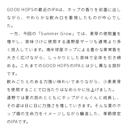
GOOD HOPSの最近のIPAは、ホップの香りを前面に出し
ながら、やわらかな飲み口を重視したものが中心でし
た。
一方、今回の「Summer Grow」では、麦芽の使用量を
増やし、苦味づけに使用する遠野産ザーツも通常より多
く投入しています。南半球産ホップによる豊かな果実香を
大きく広げながら、しっかりとした苦味で全体を引き締
める。これまでのGOOD HOPSのIPAとは少し異なる設計
です。
飲みごたえのある力強い味わいでありながら、小麦麦芽
を使用することで口当たりはなめらかに仕上げました。
遠野では夏の訪れとともにホップがぐんぐんと成長し、
その姿は日に日に力強さを増していきます。そんな夏のホ
ップ畑の生命力をイメージしながら醸造した、季節限定
のIPAです。