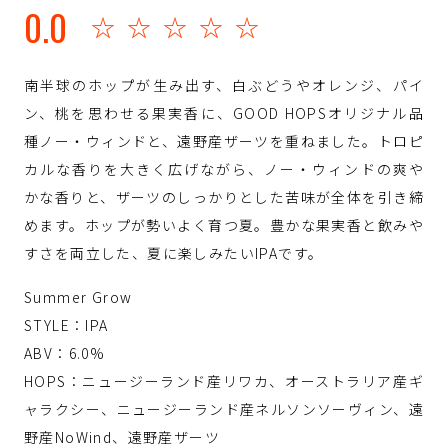
0.0
☆☆☆☆☆
南半球のホップが生み出す、白ぶどうやオレンジ、パイ
ン、桃を思わせる果実香に、GOOD HOPSオリジナル品
種ノー・ウィンドと、遠野産ザーツを重ねました。トロピ
カルな香りを大きく広げながら、ノー・ウィンドの爽や
かな香りと、ザーツのしっかりとした苦味が全体を引き締
めます。ホップが勢いよく育つ夏。豊かな果実香と飲みや
すさを両立した、夏に楽しみたいIPAです。
Summer Grow
STYLE：IPA
ABV：6.0%
HOPS：ニュージーランド産リワカ、オーストラリア産ギ
ャラクシー、ニュージーランド産ネルソンソーヴィン、遠
野産NoWind、遠野産ザーツ