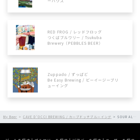
ーハウス
RED FROG / レッドフロッグ
つくばブルワリー / Tsukuba
Brewery（PEBBLES BEER）
Zuppado / ずっぱど
Be Easy Brewing / ビーイージーブリ
ューイング
My Beer
CAVE D’OCCI BREWING / カーブドッチブルーイング
SOUR ALE / サワーエール