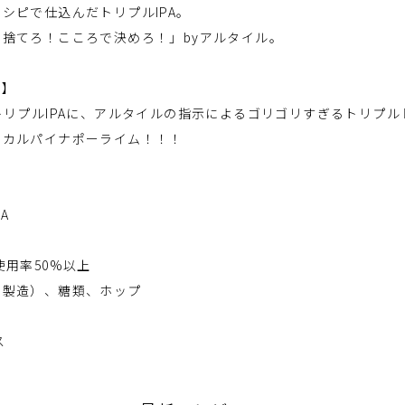
シピで仕込んだトリプルIPA。
捨てろ！こころで決めろ！」byアルタイル。
ト】
トリプルIPAに、アルタイルの指示によるゴリゴリすぎるトリプ
ピカルパイナポーライム！！！
A
使用率50%以上
国製造）、糖類、ホップ
ス