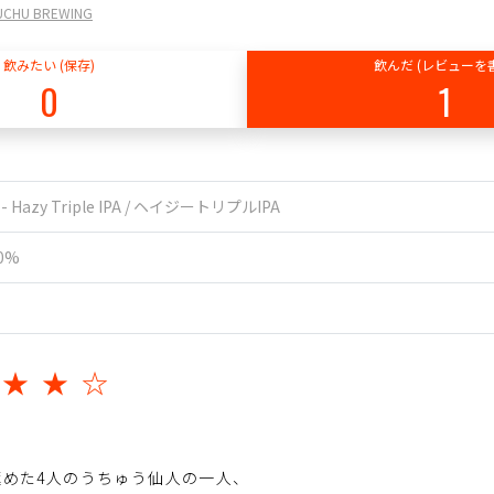
HU BREWING
飲みたい (保存)
飲んだ (レビューを
0
1
A - Hazy Triple IPA / ヘイジートリプルIPA
.0%
★★★☆
めた4人のうちゅう仙人の一人、