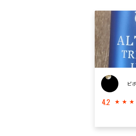
ピ
4.2
★★