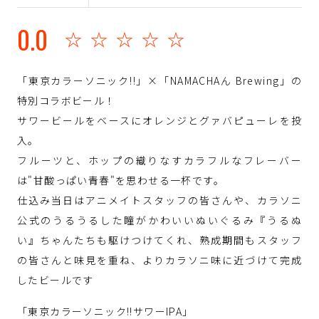
0.0
☆☆☆☆☆
「東京カラーソニック!!」×「NAMACHAん Brewing」の
特別コラボビール！
サワービールをベースにオレンジとグァバピューレを投
入。
フルーツと、ホップの織りなすカラフルなフレーバー
は"甘酸っぱい青春"を思わせる一杯です。
仕込み当日はアニメイトスタッフの皆さんや、カラソニ
公式のうるうるした瞳がかわいいぬいぐるみ『うるぬ
い』ちゃんたちも駆けつけてくれ、熟成期間もスタッフ
の皆さんと味見を重ね、よりカラソニ味に近づけて完成
したビールです
「東京カラーソニック!!サワーIPA」