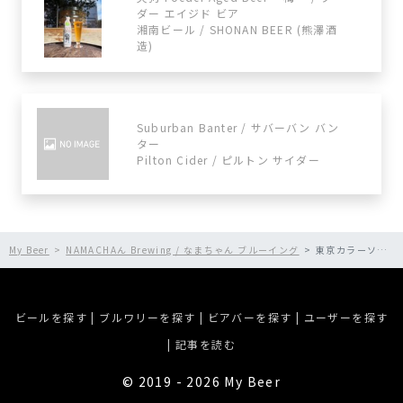
ダー エイジド ビア
湘南ビール / SHONAN BEER (熊澤酒
造)
Suburban Banter / サバーバン バン
ター
Pilton Cider / ピルトン サイダー
My Beer
NAMACHAん Brewing / なまちゃん ブルーイング
東京カラーソニック!!サワーIPA (カラソニ!!青春サワーIPA)
ビールを探す
|
ブルワリーを探す
|
ビアバーを探す
|
ユーザーを探す
|
記事を読む
©︎ 2019 - 2026 My Beer