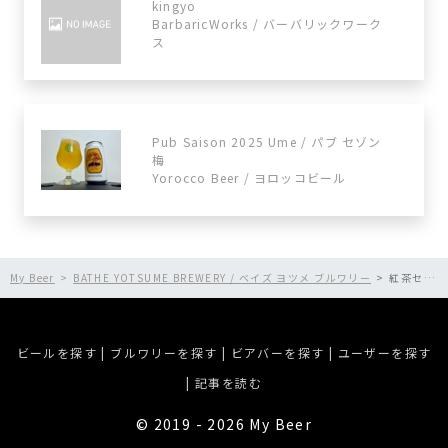
kingyo
BarbaricWorks / バーバリックワーク
ス
Pub Saison 2025 Ume / パブ セゾン
梅
Yorocco Beer / ヨロッコビール
My Beer
BATHE YOTSUME BREWERY / ベイズ ヨツメ ブルワリー
紅茶セゾン
ビールを探す
|
ブルワリーを探す
|
ビアバーを探す
|
ユーザーを探す
|
記事を読む
©︎ 2019 - 2026 My Beer