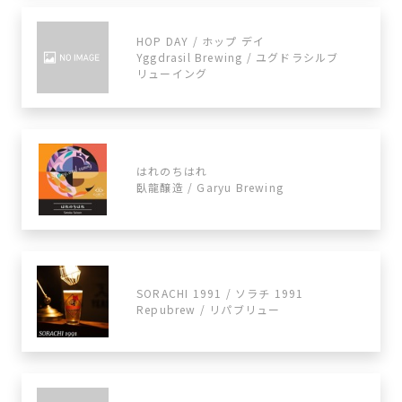
HOP DAY / ホップ デイ
Yggdrasil Brewing / ユグドラシルブ
リューイング
はれのちはれ
臥龍醸造 / Garyu Brewing
SORACHI 1991 / ソラチ 1991
Repubrew / リパブリュー