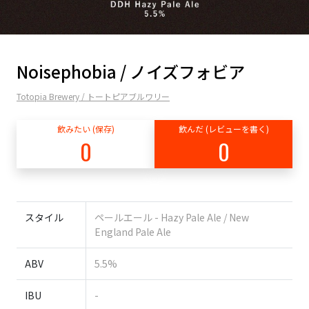
Noisephobia / ノイズフォビア
Totopia Brewery / トートピアブルワリー
飲みたい (保存)
飲んだ (レビューを書く)
0
0
スタイル
ペールエール - Hazy Pale Ale / New
England Pale Ale
ABV
5.5%
IBU
-