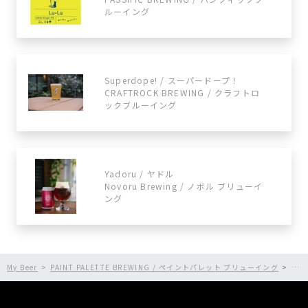
ルーイング
Superdope! / スーパードープ！
CRAFTROCK BREWING / クラフトロ
ックブルーイング
Yadoru / ヤドル
Novoru Brewing / ノボル ブリューイ
ング
My Beer
PAINT PALETTE BREWING / ペイントパレット ブリューイング
GO