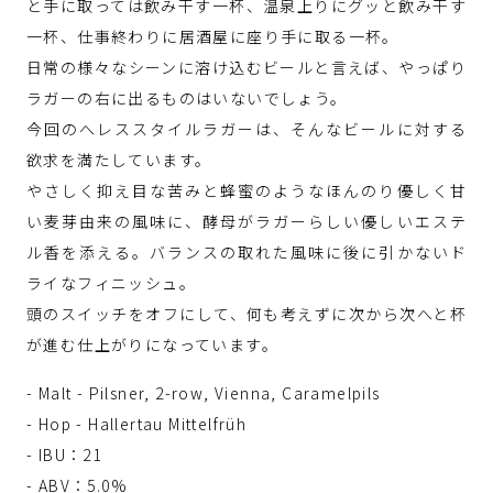
と手に取っては飲み干す一杯、温泉上りにグッと飲み干す
一杯、仕事終わりに居酒屋に座り手に取る一杯。
日常の様々なシーンに溶け込むビールと言えば、やっぱり
ラガーの右に出るものはいないでしょう。
今回のへレススタイルラガーは、そんなビールに対する
欲求を満たしています。
やさしく抑え目な苦みと蜂蜜のようなほんのり優しく甘
い麦芽由来の風味に、酵母がラガーらしい優しいエステ
ル香を添える。バランスの取れた風味に後に引かないド
ライなフィニッシュ。
頭のスイッチをオフにして、何も考えずに次から次へと杯
が進む仕上がりになっています。
- Malt - Pilsner, 2-row, Vienna, Caramelpils
- Hop - Hallertau Mittelfrüh
- IBU：21
- ABV：5.0%