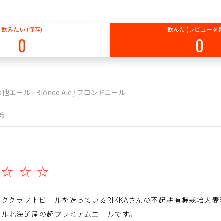
飲みたい (保存)
飲んだ (レビューを
0
0
他エール - Blonde Ale / ブロンドエール
0%
☆☆☆☆
ククラフトビールを造っているRIKKAさんの不起耕有機栽培大
ール北海道産の超プレミアムエールです。