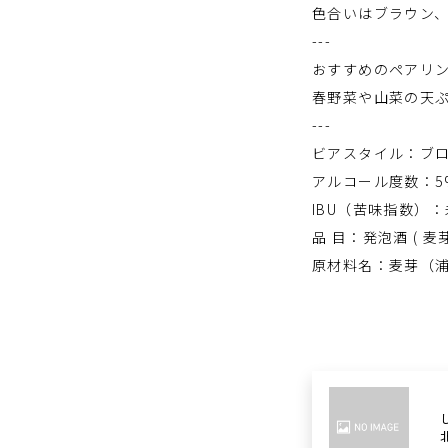
色合いはブラウン
---
おすすめのペアリ
春野菜や山菜の天
---
ビアスタイル：ブ
アルコール度数：5
IBU（苦味指数）
品 目：発泡酒 ( 麦
原材料名：麦芽（