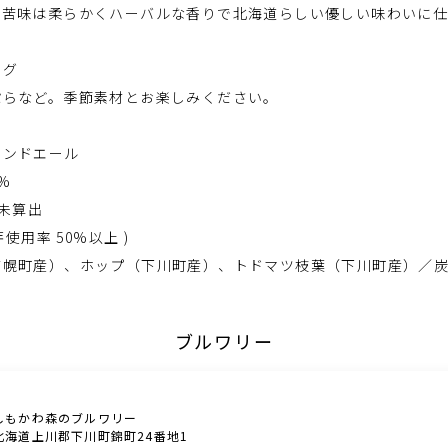
、苦味は柔らかくハーバルな香りで北海道らしい優しい味わいに
ング
ぷらなど。季節素材とお楽しみください。
ロンドエール
%
：未算出
芽使用率 50%以上 )
浦幌町産）、ホップ（下川町産）、トドマツ枝葉（下川町産）／
ブルワリー
しもかわ森のブルワリー
北海道上川郡下川町錦町24番地1