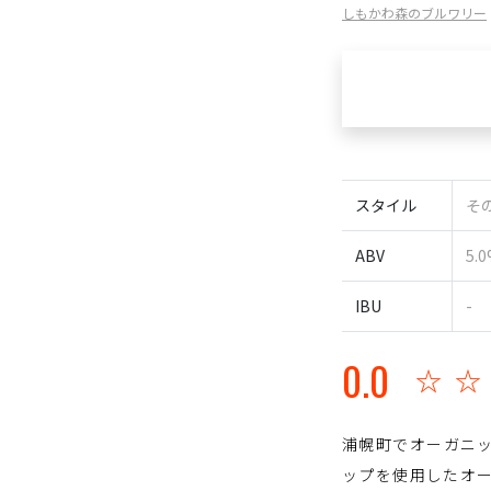
しもかわ森のブルワリー
スタイル
その
ABV
5.
IBU
-
0.0
☆
浦幌町でオーガニッ
ップを使用したオ