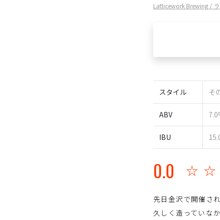
Latticework Brew
スタイル
その
ABV
7.
IBU
15.
0.0
☆
先日金沢で開催さ
久しく造っていな