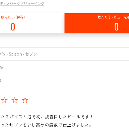
ing / ラティスワークブリューイング
飲みたい (保存)
飲んだ (レビューを
0
0
他 - Saison / セゾン
0%
0
☆☆☆☆
れたスパイスと泡で初お披露目したビールです！
かったセゾンを少し高めの度数で仕上げました。