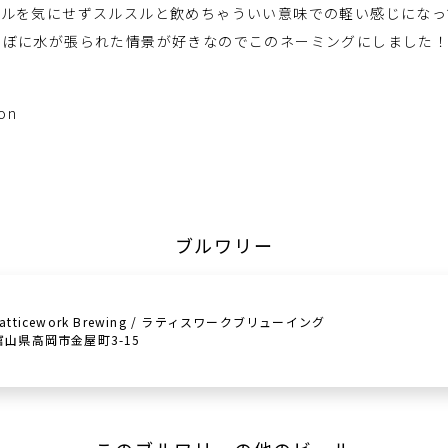
ールを気にせずスルスルと飲めちゃういい意味での軽い感じになっ
んぼに水が張られた情景が好きなのでこのネーミングにしました
son
ブルワリー
Latticework Brewing / ラティスワークブリューイング
富山県高岡市金屋町3-15