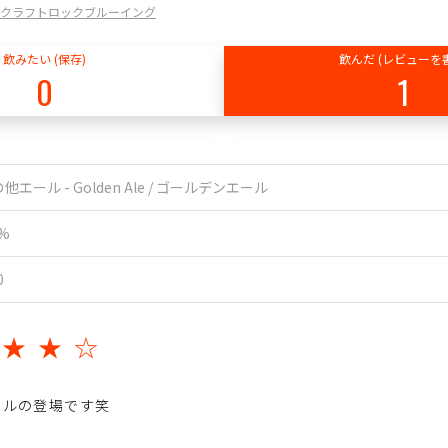
NG / クラフトロックブルーイング
飲みたい (保存)
飲んだ (レビューを
0
1
他エール - Golden Ale / ゴールデンエール
5%
0
★★★☆
ールの登場です笑