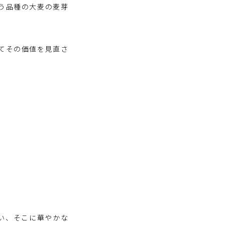
という品種の大麦の麦芽
ってその価値を見直さ
い、そこに華やかな