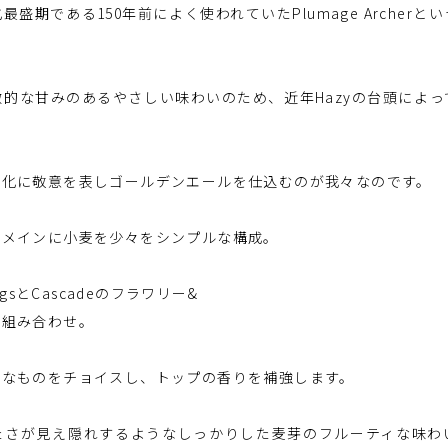
盛期である150年前によく使われていたPlumage Archer
。
的な甘みのあるやさしい味わいのため、近年Hazyの台頭によ
文化に敬意を表しゴールデンエールを仕込むのが我々なのです。
をメインに小麦を少々をシンプルな構成。
ngsとCascadeのフラワリー&
な組み合わせ。
ィなものをチョイスし、トップの香りを補強します。
たさが見え隠れするようなしっかりした麦芽のフルーティな味わ