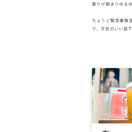
香りが相まりゆる
⁡
ちょうど緊急事態宣
で、天気のいい昼
⁡