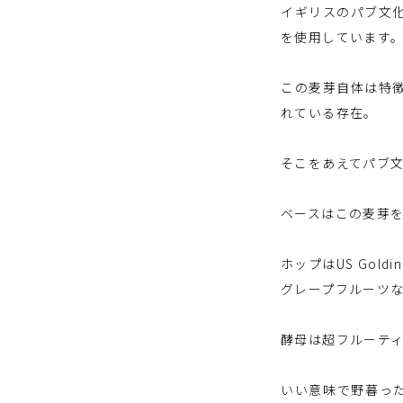
イギリスのパブ文化最
を使用しています
⁡
この麦芽自体は特徴
れている存在。
⁡
そこをあえてパブ
⁡
ベースはこの麦芽
⁡
ホップはUS Goldi
グレープフルーツ
⁡
酵母は超フルーテ
⁡
いい意味で野暮っ