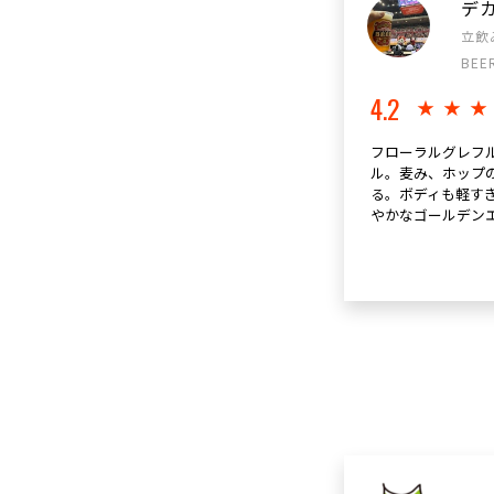
デ
立飲
BEE
4.2
★★
フローラルグレフ
ル。麦み、ホップ
る。ボディも軽す
やかなゴールデン