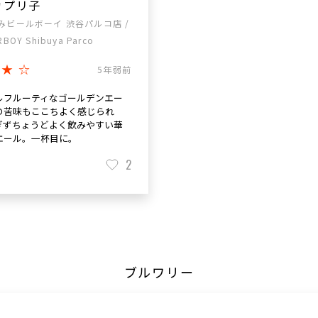
カプリ子
みビールボーイ 渋谷パルコ店 /
RBOY Shibuya Parco
★★☆
5年弱前
ルフルーティなゴールデンエー
の苦味もここちよく感じられ
ぎずちょうどよく飲みやすい華
エール。一杯目に。
2
ブルワリー