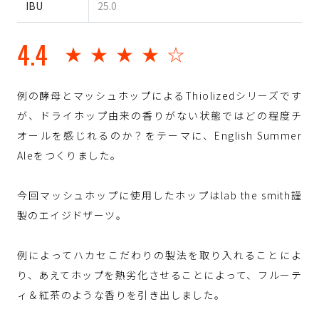
IBU
25.0
4.4
★★★★☆
例の酵母とマッシュホップによるThiolizedシリーズです
が、ドライホップ由来の香りがない状態ではどの程度チ
オールを感じれるのか？をテーマに、English Summer
Aleをつくりました。
⁡
今回マッシュホップに使用したホップはlab the smith謹
製のエイジドザーツ。
⁡
例によってハカセこだわりの製法を取り入れることによ
り、あえてホップを熱劣化させることによって、フルーテ
ィ＆紅茶のような香りを引き出しました。
⁡