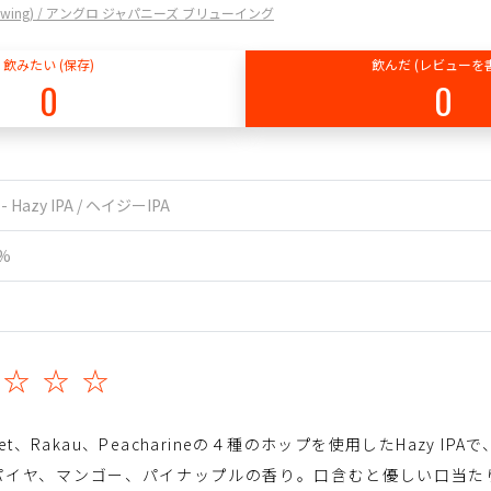
se Brewing) / アングロ ジャパニーズ ブリューイング
飲みたい (保存)
飲んだ (レビューを
0
0
 - Hazy IPA / ヘイジーIPA
5%
☆☆☆☆
Secret、Rakau、Peacharineの４種のホップを使用したHazy IPAで
パイヤ、マンゴー、パイナップルの香り。口含むと優しい口当た