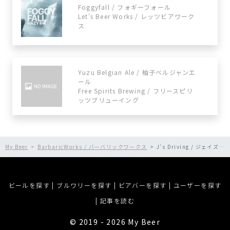
Foggyfall / フォギーフォール
Let's Beer Works / レッツビアワーク
ス
Yuzu Belgian Ale / 柚子ベルジャンエ
ール
Free Spirits Brewing / フリースピリ
ッツブリューイング
My Beer
BarbaricWorks / バーバリックワークス
J's Driving / ジェイズ ドライビング
ビールを探す
|
ブルワリーを探す
|
ビアバーを探す
|
ユーザーを探す
|
記事を読む
©︎ 2019 - 2026 My Beer