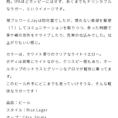
用。IPAほどホッピーにはせず、あくまでもドリンカブル
なラガー、というイメージです。
現ブルワーとJayは初対面でしたが、慣れない英語を駆使
（？）してコミュニケーションを取りつつ、余った時間で
茅ケ崎の郊外をドライブしたり、充実の仕込みでした。仕
上がりもいい感じ。
カラーは、ホワイト寄りのクリアなライトイエロー。
ボディは非常にライトながら、クリスピー感もあり、ホー
ルホップのシトラスとグリーンなアロマが軽快に乗ってま
す。
このビール片手にどこまでも走っていけそうな、そんな軽
快なラガーです！
品目：ビール
スタイル：Rice Lager
ホップ：Citra, Strata