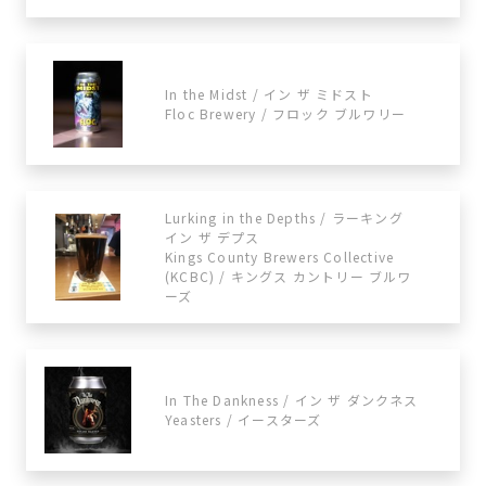
In the Midst / イン ザ ミドスト
Floc Brewery / フロック ブルワリー
Lurking in the Depths / ラーキング
イン ザ デプス
Kings County Brewers Collective
(KCBC) / キングス カントリー ブルワ
ーズ
In The Dankness / イン ザ ダンクネス
Yeasters / イースターズ