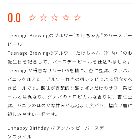
0.0
☆☆☆☆☆
Teenage Brewingのブルワー“たけちゃん“のバースデー
ビール
Teenage Brewingのブルワー“たけちゃん（竹内）“のお
誕生日を記念して、バースデービールを仕込みました。
Teenageが得意なサワーIPAを軸に、杏仁豆腐、グァバ、
バニラを加えた、ブルワー竹内の初レシピによる記念すべ
きビールです。酸味が支配的な酸っぱいだけのサワー系ビ
ールとは異なり、グァバのトロピカルな香りに、杏仁豆
腐、バニラのほのかな甘みが心地よく広がり、幅広い層に
親しみやすい一杯です。
Unhappy Birthday // アンハッピーバースデー
＞スタイル