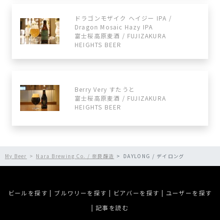
ドラゴンモザイク ヘイジー IPA /
Dragon Mosaic Hazy IPA
富士桜高原麦酒 / FUJIZAKURA
HEIGHTS BEER
Berry Very すたうと
富士桜高原麦酒 / FUJIZAKURA
HEIGHTS BEER
My Beer
Nara Brewing Co. / 奈良醸造
DAYLONG / デイロング
ビールを探す
|
ブルワリーを探す
|
ビアバーを探す
|
ユーザーを探す
|
記事を読む