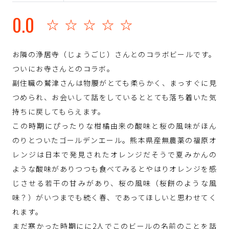
0.0
☆☆☆☆☆
お隣の浄居寺（じょうごじ）さんとのコラボビールです。
ついにお寺さんとのコラボ。
副住職の鷲津さんは物腰がとても柔らかく、まっすぐに見
つめられ、お会いして話をしているととても落ち着いた気
持ちに戻してもらえます。
この時期にぴったりな柑橘由来の酸味と桜の風味がほん
のりとついたゴールデンエール。熊本県産無農薬の福原オ
レンジは日本で発見されたオレンジだそうで夏みかんの
ような酸味がありつつも食べてみるとやはりオレンジを感
じさせる若干の甘みがあり、桜の風味（桜餅のような風
味？）がいつまでも続く春、であってほしいと思わせてく
れます。
まだ寒かった時期にに2人でこのビールの名前のことを話