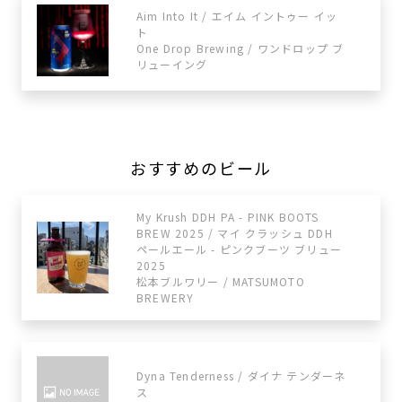
Aim Into It / エイム イントゥー イッ
ト
One Drop Brewing / ワンドロップ ブ
リューイング
おすすめのビール
My Krush DDH PA - PINK BOOTS
BREW 2025 / マイ クラッシュ DDH
ペールエール - ピンクブーツ ブリュー
2025
松本ブルワリー / MATSUMOTO
BREWERY
Dyna Tenderness / ダイナ テンダーネ
ス