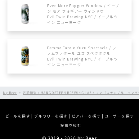
Even More Foggier Window / イーブ
ン モア フォギアー ウィンドウ
Evil Twin Brewing NYC / イーブルツ
イン ニューヨーク
Femme Fatale Yuzu Spectacle / フ
ァムファタール ユズ スペクタクル
Evil Twin Brewing NYC / イーブルツ
イン ニューヨーク
My Beer
万珍醸造 / MANGOSTEEN BREWING LAB / マンゴスチンブルーイン
ビールを探す
|
ブルワリーを探す
|
ビアバーを探す
|
ユーザーを探す
|
記事を読む
©︎ 2019 - 2026 My Beer