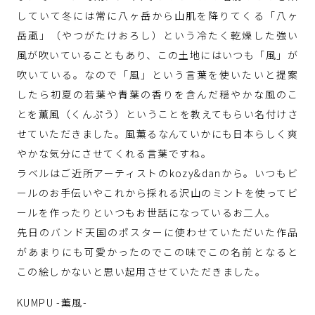
していて冬には常に八ヶ岳から山肌を降りてくる「八ヶ
岳颪」（やつがたけおろし）という冷たく乾燥した強い
風が吹いていることもあり、この土地にはいつも「風」が
吹いている。なので「風」という言葉を使いたいと提案
したら初夏の若葉や青葉の香りを含んだ穏やかな風のこ
とを薫風（くんぷう）ということを教えてもらい名付けさ
せていただきました。風薫るなんていかにも日本らしく爽
やかな気分にさせてくれる言葉ですね。
ラベルはご近所アーティストのkozy&danから。いつもビ
ールのお手伝いやこれから採れる沢山のミントを使ってビ
ールを作ったりといつもお世話になっているお二人。
先日のバンド天国のポスターに使わせていただいた作品
があまりにも可愛かったのでこの味でこの名前となると
この絵しかないと思い起用させていただきました。
KUMPU -薫風-