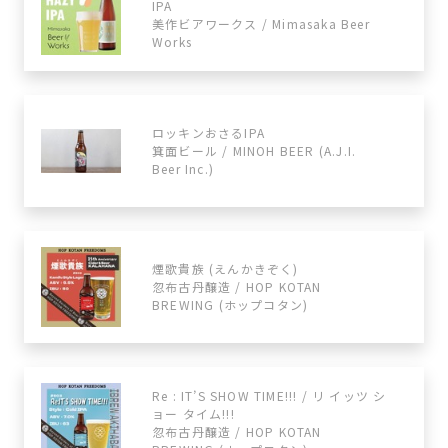
IPA
美作ビアワークス / Mimasaka Beer
Works
ロッキンおさるIPA
箕面ビール / MINOH BEER (A.J.I.
Beer Inc.)
煙歌貴族 (えんかきぞく)
忽布古丹醸造 / HOP KOTAN
BREWING (ホップコタン)
Re : IT’S SHOW TIME!!! / リ イッツ シ
ョー タイム!!!
忽布古丹醸造 / HOP KOTAN