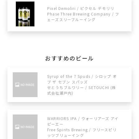
Pixel Demoliri / ピクセル デモリリ
Phase Three Brewing Company / フ
ェーズスリーブルーイング
おすすめのビール
Syrup of the 7 Spuds / シロップ オ
ブ ザ セブン スパッズ
せとうちブルワリー / SETOUCHI (株
式会社瀬戸内)
WARRIORS IPA / ウォーリアーズ アイ
ピーエー
Free Spirits Brewing / フリースピリ
ッツブリューイング