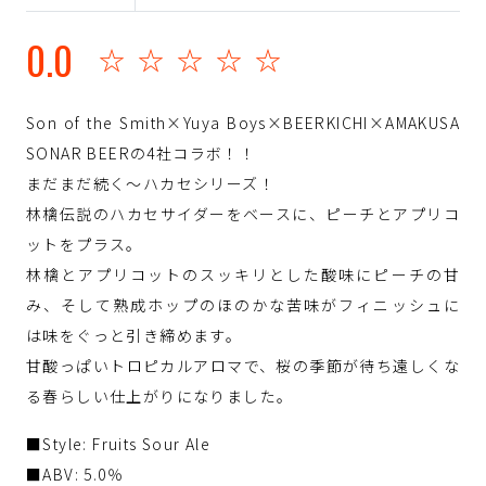
0.0
☆☆☆☆☆
Son of the Smith×Yuya Boys×BEERKICHI×AMAKUSA
SONAR BEERの4社コラボ！！
まだまだ続く～ハカセシリーズ！
林檎伝説のハカセサイダーをベースに、ピーチとアプリコ
ットをプラス。
林檎とアプリコットのスッキリとした酸味にピーチの甘
み、そして熟成ホップのほのかな苦味がフィニッシュに
は味をぐっと引き締めます。
甘酸っぱいトロピカルアロマで、桜の季節が待ち遠しくな
る春らしい仕上がりになりました。
■Style: Fruits Sour Ale
■ABV: 5.0％