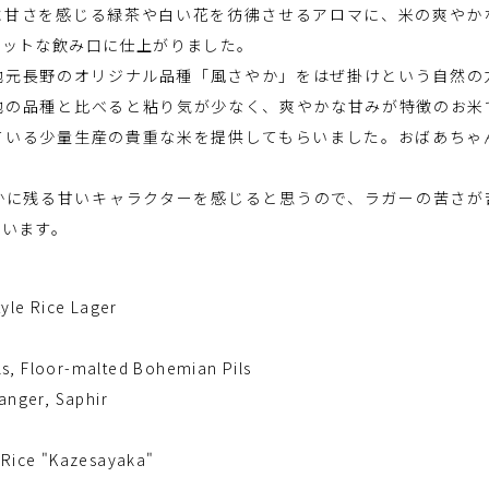
に甘さを感じる緑茶や白い花を彷彿させるアロマに、米の爽やか
ラットな飲み口に仕上がりました。
地元長野のオリジナル品種「風さやか」をはぜ掛けという自然の
他の品種と比べると粘り気が少なく、爽やかな甘みが特徴のお米
ている少量生産の貴重な米を提供してもらいました。おばあちゃ
かに残る甘いキャラクターを感じると思うので、ラガーの苦さが
ています。
tyle Rice Lager
ils, Floor-malted Bohemian Pils
anger, Saphir
 Rice "Kazesayaka"