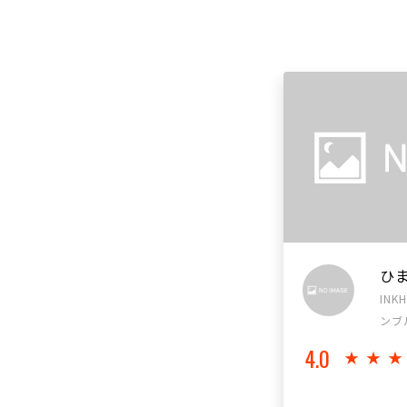
ひ
INK
ンブ
4.0
★★