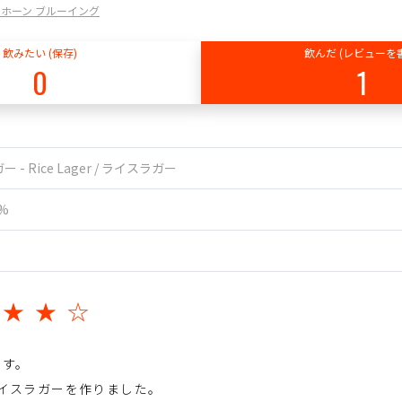
 インクホーン ブルーイング
飲みたい (保存)
飲んだ (レビューを
0
1
ー - Rice Lager / ライスラガー
5%
★★★☆
です。
イスラガーを作りました。