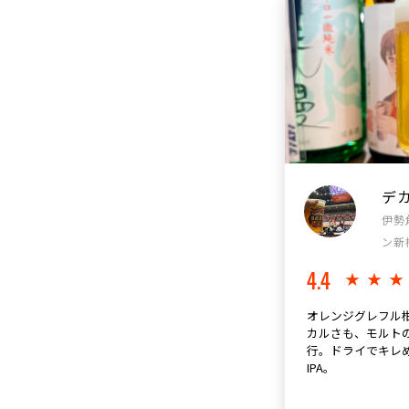
デ
伊勢
ン新
4.4
★★
オレンジグレフル
カルさも、モルト
行。ドライでキレ
IPA。