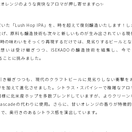
オレンジのような爽快なアロマが押し寄せます🍊✨
いた「Lush Hop IPA」を、時を超えて復刻醸造いたします！
遂げ、原料も醸造技術も次々と新しいものが生み出されている現
当時の味わいをそっくり再現するだけでは、見劣りするビールとな
想いは受け継ぎつつ、ISEKADOの醸造技術を結集し、今でき
せることに挑みました。
引き継ぎつつも、現代のクラフトビールに見劣りしない衝撃を
ジを加えて進化させました。シトラス・スパイシーで複雑なアロ
同様に北米産ホップを多数ブレンドしていますが、よりクリーン
をCascadeの代わりに使用。さらに、甘いオレンジの香りが特徴的な
とで、奥行きのあるシトラス感を演出しています。