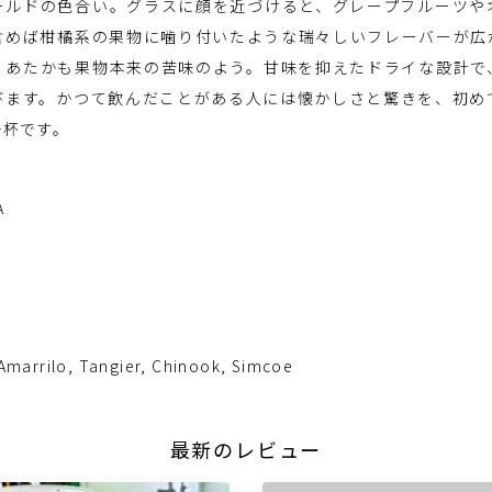
ールドの色合い。グラスに顔を近づけると、グレープフルーツや
含めば柑橘系の果物に噛り付いたような瑞々しいフレーバーが広
、あたかも果物本来の苦味のよう。甘味を抑えたドライな設計で
びます。かつて飲んだことがある人には懐かしさと驚きを、初め
一杯です。
A
, Amarrilo, Tangier, Chinook, Simcoe
最新のレビュー