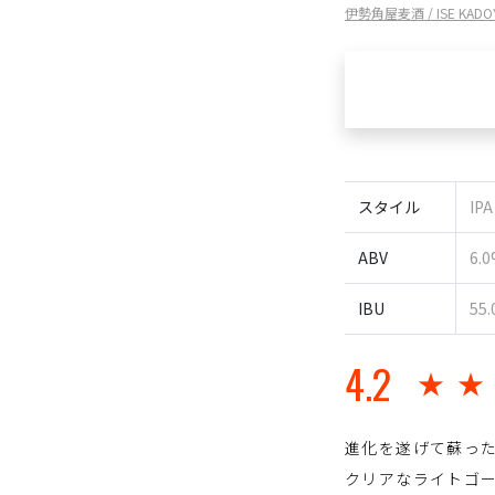
伊勢角屋麦酒 / ISE KADO
スタイル
IP
ABV
6.
IBU
55.
4.2
★
進化を遂げて蘇っ
クリアなライトゴ