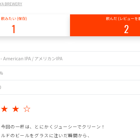
YA BREWERY
飲みたい (保存)
飲んだ (レビューを
1
2
A - American IPA / アメリカンIPA
0%
0
★★★☆
た今回の一杯は、とにかくジューシーでクリーン！
ールドのビールをグラスに注いだ瞬間から、