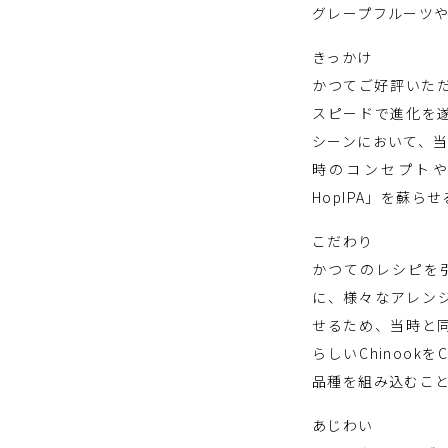
グレープフルーツや
きっかけ
かつてご好評いただ
スピードで進化を
シーンにおいて、
時のコンセプトや
HopIPA」を蘇ら
こだわり
かつてのレシピを
に、様々なアレン
せるため、当時と
らしいChinook
品種を組み込むこ
あじわい