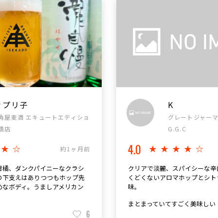
カプリ子
K
角屋麦酒 エキュートエディショ
グレートジャーマ
橋店
G.G.C
4.0
★★☆
★★★★☆
約1ヶ月前
柑橘、ダンクパイニーなクラシ
クリアで淡麗、スパイシーな辛口
の下支えはありつつもホップ先
くどくないアロマホップとシト
めなボディ。うましアメリカン
味。
まとまっていてすごく美味しい
6