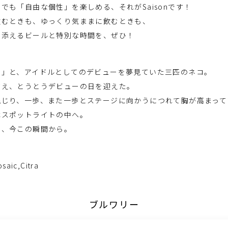
でも「自由な個性」を楽しめる、それがSaisonです！
飲むときも、ゆっくり気ままに飲むときも、
り添えるビールと特別な時間を、ぜひ！
。」と、アイドルとしてのデビューを夢見ていた三匹のネコ。
越え、とうとうデビューの日を迎えた。
混じり、一歩、また一歩とステージに向かうにつれて胸が高まって
はスポットライトの中へ。
る、今この瞬間から。
osaic,Citra
ブルワリー