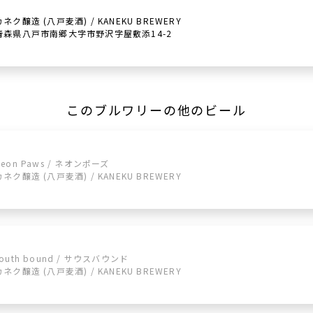
カネク醸造 (八戸麦酒) / KANEKU BREWERY
青森県八戸市南郷大字市野沢字屋敷添14-2
このブルワリーの他のビール
Neon Paws / ネオンポーズ
カネク醸造 (八戸麦酒) / KANEKU BREWERY
south bound / サウスバウンド
カネク醸造 (八戸麦酒) / KANEKU BREWERY