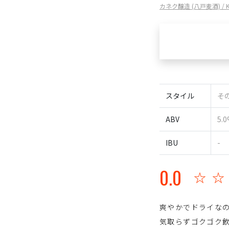
カネク醸造 (八戸麦酒) / K
スタイル
その
ABV
5.
IBU
-
0.0
☆
爽やかでドライな
気取らずゴクゴク