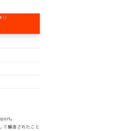
書く)
ort。
して醸造されたこと