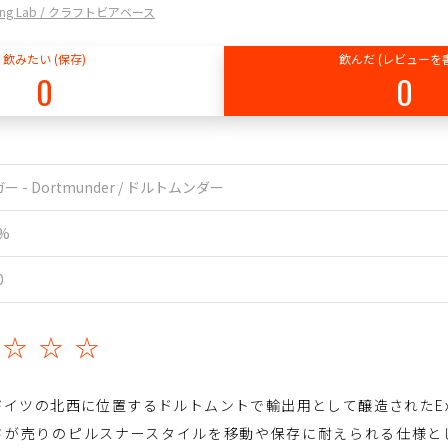
ewing Lab / クラフトビアベース
飲みたい (保存)
飲んだ (レビューを
0
0
ー - Dortmunder / ドルトムンダー
0%
0
☆☆☆☆
ドイツの北西に位置するドルトムントで輸出用として醸造されたExp
さが売りのピルスナースタイルを移動や保存に耐えられる仕様と