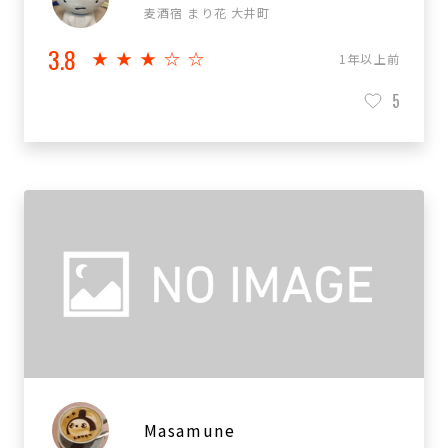
麦酒宿 まり花 大井町
3.8
★★★☆☆
1年以上前
5
Masamune