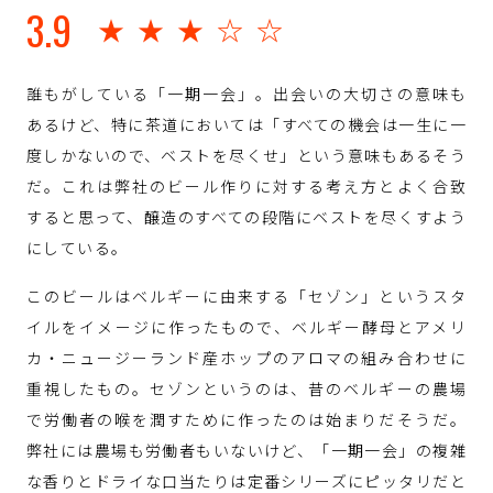
3.9
★★★☆☆
誰もがしている「一期一会」。出会いの大切さの意味も
あるけど、特に茶道においては「すべての機会は一生に一
度しかないので、ベストを尽くせ」という意味もあるそう
だ。これは弊社のビール作りに対する考え方とよく合致
すると思って、醸造のすべての段階にベストを尽くすよう
にしている。
このビールはベルギーに由来する「セゾン」というスタ
イルをイメージに作ったもので、ベルギー酵母とアメリ
カ・ニュージーランド産ホップのアロマの組み合わせに
重視したもの。セゾンというのは、昔のベルギーの農場
で労働者の喉を潤すために作ったのは始まりだそうだ。
弊社には農場も労働者もいないけど、「一期一会」の複雑
な香りとドライな口当たりは定番シリーズにピッタリだと