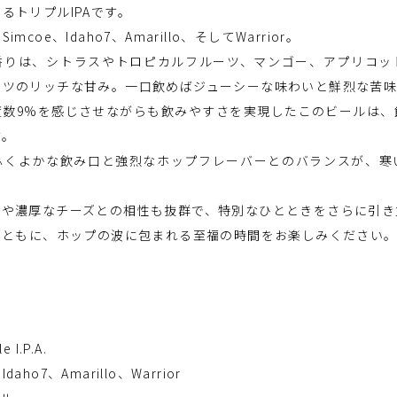
るトリプルIPAです。
coe、Idaho7、Amarillo、そしてWarrior。
香りは、シトラスやトロピカルフルーツ、マンゴー、アプリコッ
ーツのリッチな甘み。一口飲めばジューシーな味わいと鮮烈な苦味
度数9%を感じさせながらも飲みやすさを実現したこのビールは、
す。
ふくよかな飲み口と強烈なホップフレーバーとのバランスが、寒
理や濃厚なチーズとの相性も抜群で、特別なひとときをさらに引き
rge」とともに、ホップの波に包まれる至福の時間をお楽しみください
 I.P.A.
daho7、Amarillo、Warrior