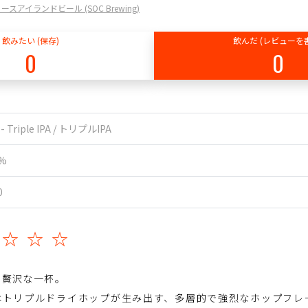
/ ノースアイランドビール (SOC Brewing)
飲みたい (保存)
飲んだ (レビューを
0
0
 - Triple IPA / トリプルIPA
0%
0
☆☆☆☆
い贅沢な一杯。
urge」はトリプルドライホップが生み出す、多層的で強烈なホップフ