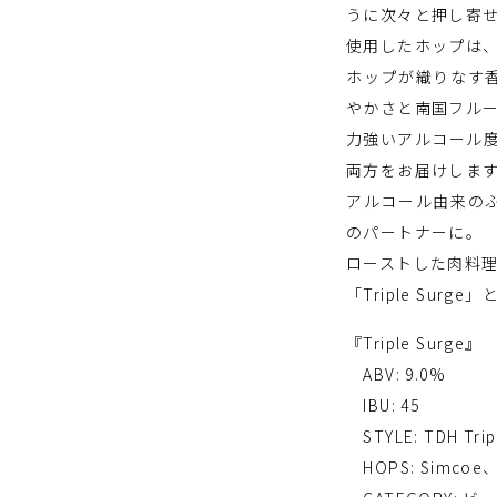
うに次々と押し寄せ
使用したホップは、Sim
ホップが織りなす
やかさと南国フル
力強いアルコール
両方をお届けしま
アルコール由来の
のパートナーに。
ローストした肉料
「Triple Su
『Triple Surge』
ABV: 9.0%
IBU: 45
STYLE: TDH Triple
HOPS: Simcoe、I