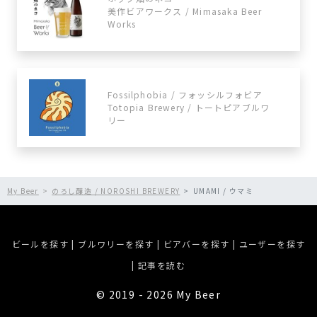
美作ビアワークス / Mimasaka Beer
Works
Fossilphobia / フォッシルフォビア
Totopia Brewery / トートピアブルワ
リー
My Beer
のろし醸造 / NOROSHI BREWERY
UMAMI / ウマミ
ビールを探す
|
ブルワリーを探す
|
ビアバーを探す
|
ユーザーを探す
|
記事を読む
©︎ 2019 - 2026 My Beer