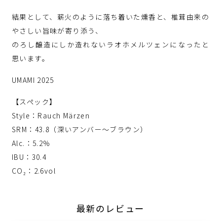
結果として、薪火のように落ち着いた燻香と、椎茸由来の
やさしい旨味が寄り添う、
のろし醸造にしか造れないラオホメルツェンになったと
思います。
UMAMI 2025
【スペック】
Style：Rauch Märzen
SRM：43.8（深いアンバー〜ブラウン）
Alc.：5.2％
IBU：30.4
CO₂：2.6vol
最新のレビュー