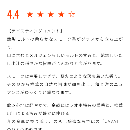
4.4
★★★★☆
【テイスティングコメント】
燻製モルトの柔らかなスモーク香がグラスから立ち上が
り、
口に含むとメルツェンらしいモルトの甘みと、乾燥しいた
け出汁の穏やかな旨味がじんわりと広がります。
スモークは主張しすぎず、薪火のような落ち着いた香り。
その奥から椎茸の自然な旨味が顔を出し、和と洋のニュ
アンスがゆっくりと重なります。
飲み心地は軽やかで、余韻にはラオホ特有の燻香と、椎茸
出汁による深みが静かに伸びる。
冬の食卓に寄り添う、のろし醸造ならではの「UMAMI」
のひとつの形です。