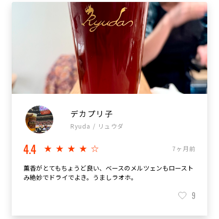
デカプリ子
Ryuda / リュウダ
4.4
★★★★☆
7ヶ月前
薫香がとてもちょうど良い、ベースのメルツェンもロースト
み絶妙でドライでよき。うましラオホ。
9