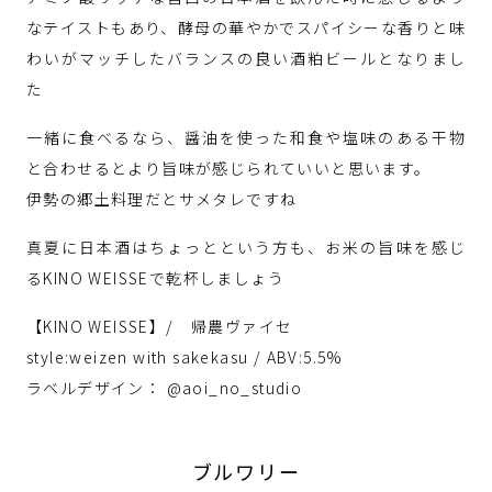
なテイストもあり、酵母の華やかでスパイシーな香りと味
わいがマッチしたバランスの良い酒粕ビールとなりまし
た
一緒に食べるなら、醤油を使った和食や塩味のある干物
と合わせるとより旨味が感じられていいと思います。
伊勢の郷土料理だとサメタレですね
真夏に日本酒はちょっとという方も、お米の旨味を感じ
るKINO WEISSEで乾杯しましょう
【KINO WEISSE】/ 帰農ヴァイセ
style:weizen with sakekasu / ABV:5.5%
ラベルデザイン： @aoi_no_studio
ブルワリー