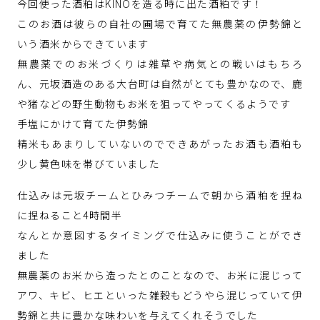
今回使った酒粕はKINOを造る時に出た酒粕です！
このお酒は彼らの自社の圃場で育てた無農薬の伊勢錦と
いう酒米からできています
無農薬でのお米づくりは雑草や病気との戦いはもちろ
ん、元坂酒造のある大台町は自然がとても豊かなので、鹿
や猪などの野生動物もお米を狙ってやってくるようです
手塩にかけて育てた伊勢錦
精米もあまりしていないのでできあがったお酒も酒粕も
少し黄色味を帯びていました
仕込みは元坂チームとひみつチームで朝から酒粕を捏ね
に捏ねること4時間半
なんとか意図するタイミングで仕込みに使うことができ
ました
無農薬のお米から造ったとのことなので、お米に混じって
アワ、キビ、ヒエといった雑穀もどうやら混じっていて伊
勢錦と共に豊かな味わいを与えてくれそうでした