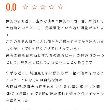
0.0
☆☆☆☆☆
伊勢のすぐ近く、豊かな山々と伊勢へと続く宮川が流れる
大台町というところに元坂酒造という造り酒屋がありま
す
ここの長男の新平くんは僕たちが帰ってきてから出会いま
したが、とても仲良くさせてもらっています
彼らの造る日本酒と僕たちの造るビールの共通点の一つ
として、農を大切にしているということがあります
年齢も近く、共通点も多い僕たちが一緒に何かをやろう
ということになるのは自然な流れ
今回は元坂酒造の商品の中でも最も農に根ざした酒、
KINO（帰農）を搾る時に出た酒粕を使ったヴァイツェン
を造りました