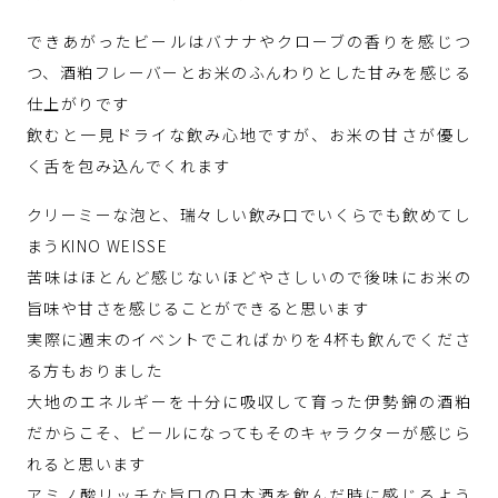
できあがったビールはバナナやクローブの香りを感じつ
つ、酒粕フレーバーとお米のふんわりとした甘みを感じる
仕上がりです
飲むと一見ドライな飲み心地ですが、お米の甘さが優し
く舌を包み込んでくれます
クリーミーな泡と、瑞々しい飲み口でいくらでも飲めてし
まうKINO WEISSE
苦味はほとんど感じないほどやさしいので後味にお米の
旨味や甘さを感じることができると思います
実際に週末のイベントでこればかりを4杯も飲んでくださ
る方もおりました
大地のエネルギーを十分に吸収して育った伊勢錦の酒粕
だからこそ、ビールになってもそのキャラクターが感じら
れると思います
アミノ酸リッチな旨口の日本酒を飲んだ時に感じるよう