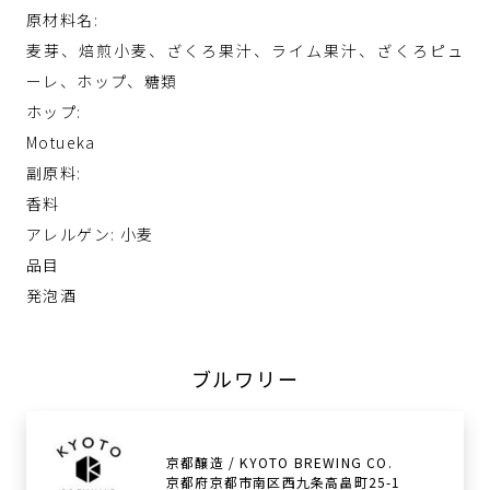
原材料名:
麦芽、焙煎小麦、ざくろ果汁、ライム果汁、ざくろピュ
ーレ、ホップ、糖類
ホップ:
Motueka
副原料:
香料
アレルゲン: 小麦
品目
発泡酒
ブルワリー
京都醸造 / KYOTO BREWING CO.
京都府京都市南区西九条高畠町25-1