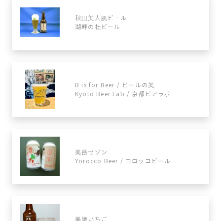
秋田美人肌ビール
湖畔の杜ビール
B is for Beer / ビールの美
Kyoto Beer Lab / 京都ビアラボ
美岳セゾン
Yorocco Beer / ヨロッコビール
美陵いちご