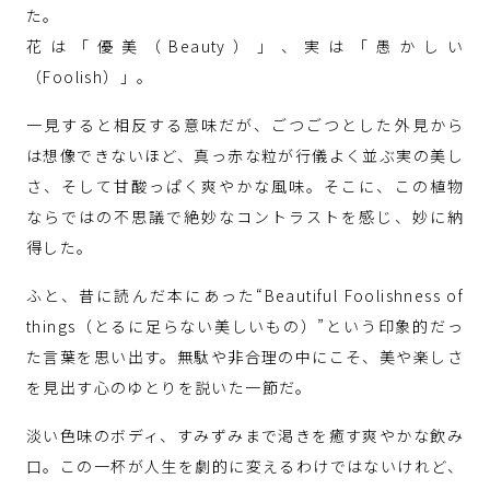
た。
花は「優美（Beauty）」、実は「愚かしい
（Foolish）」。
一見すると相反する意味だが、ごつごつとした外見から
は想像できないほど、真っ赤な粒が行儀よく並ぶ実の美し
さ、そして甘酸っぱく爽やかな風味。そこに、この植物
ならではの不思議で絶妙なコントラストを感じ、妙に納
得した。
ふと、昔に読んだ本にあった“Beautiful Foolishness of
things（とるに足らない美しいもの）”という印象的だっ
た言葉を思い出す。無駄や非合理の中にこそ、美や楽しさ
を見出す心のゆとりを説いた一節だ。
淡い色味のボディ、すみずみまで渇きを癒す爽やかな飲み
口。この一杯が人生を劇的に変えるわけではないけれど、