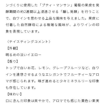
ンづくりに使用した「プティ・マンサン」葡萄の果皮を発
酵期間の約2週間以上浸透させる「醸し発酵」を行うこと
で、白ワインを思わせる上品な風味を与えました。果皮に
付着した自然酵母による複雑な風味が、よりワインの印
象を表現しています。
〈テイスティングコメント〉
【外観】
明るめの淡いイエロー
【香り】
トップで白いお花、レモン、グレープフルーツなど、白ワ
インを連想させるようなエレガントでフルーティーなアロ
マが感じられます。嗅ぎ進めると少々ミネラルリーな印象
も存在しています。
【味わい】
口に含んだ印象は爽やかで、アロマでも感じた黄色い果実