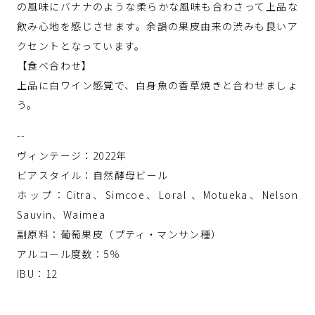
の風味にバナナのような柔らかな風味も合わさって上品な
飲み心地を感じさせます。余韻の果皮由来の渋みも良いア
クセントとなっています。
【食べ合わせ】
上品に白ワイン感覚で、白身魚の香草焼きと合わせましょ
う。
--
ヴィンテージ：2022年
ビアスタイル：自然酵母ビール
ホップ：Citra、Simcoe、Loral 、Motueka、Nelson
Sauvin、Waimea
副原料：葡萄果皮（プティ・マンサン種）
アルコール度数：5％
IBU：12