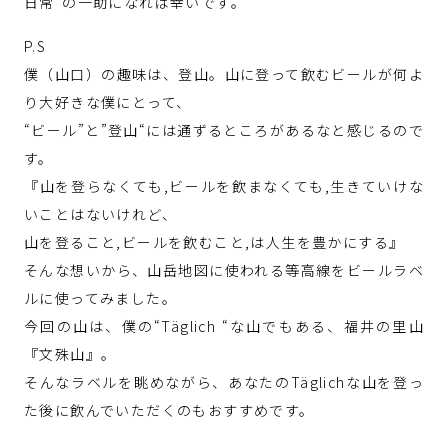
日常“の一助になれば幸いです。
P.S
僕（山口）の趣味は、登山。山に登って飲むビールが何よ
り大好きな僕にとって、
“ビール”と”登山“には通ずるところがあるなと感じるので
す。
『山を登らなくても,ビールを飲まなくても,生きていけな
いことはないけれど、
山を登ること,ビールを飲むこと,は人生を豊かにする』
そんな想いから、山岳地図に使われる等高線をビールラベ
ルに使ってみました。
今回の山は、僕の“Täglich “な山でもある、福井の里山
『文殊山』。
そんなラベルを眺めながら、あなたのTäglichな山を登っ
た後に飲んでいただくのもおすすめです。