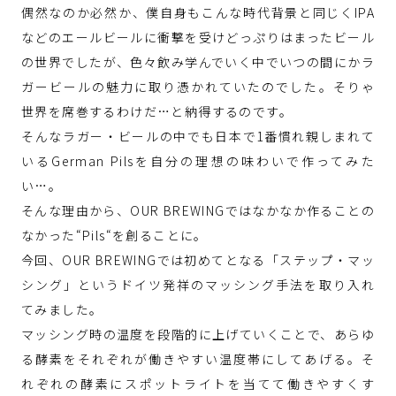
偶然なのか必然か、僕自身もこんな時代背景と同じくIPA
などのエールビールに衝撃を受けどっぷりはまったビール
の世界でしたが、色々飲み学んでいく中でいつの間にかラ
ガービールの魅力に取り憑かれていたのでした。そりゃ
世界を席巻するわけだ…と納得するのです。
そんなラガー・ビールの中でも日本で1番慣れ親しまれて
いるGerman Pilsを自分の理想の味わいで作ってみた
い…。
そんな理由から、OUR BREWINGではなかなか作ることの
なかった“Pils“を創ることに。
今回、OUR BREWINGでは初めてとなる「ステップ・マッ
シング」というドイツ発祥のマッシング手法を取り入れ
てみました。
マッシング時の温度を段階的に上げていくことで、あらゆ
る酵素をそれぞれが働きやすい温度帯にしてあげる。そ
れぞれの酵素にスポットライトを当てて働きやすくす