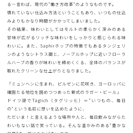
る…言わば、現代の“働き方改革“のようなものです。
慣れていない仕込み方法ということもあり、いつもの仕込
みよりもかなり時間がかかってしまいました。
その結果、味わいとしてはモルトの柔らかく深みのある
甘味が広がるリッチな味わいをしっかりと感じられる味
わいに。また、Saphirホップの特徴でもあるタンジェリ
ンのようなシトラス調と、ノーブルホップに近いフローラ
ルハーブの香りが味わいを締めくくる、全体のバランスが
取れたクリーンな仕上がりとなりました。
「ミュンヘンに生まれ、ピルゼンに花咲き、ヨーロッパに
確固たる地位を固めつつあった新式のラガー・ビール」
ドイツ語でTäglich（タグリッヒ）＝“いつもの、毎日
の“という名前に想いを込めたように、
ただいま！と言えるような場所や人と、毎日飲みながらた
わいもない話で笑っている。そんな温かみのある“豊かな