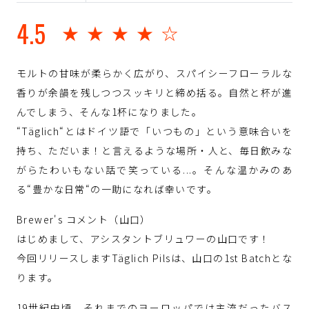
4.5
★★★★☆
モルトの甘味が柔らかく広がり、スパイシーフローラルな
香りが余韻を残しつつスッキリと締め括る。自然と杯が進
んでしまう、そんな1杯になりました。
“Täglich“とはドイツ語で「いつもの」という意味合いを
持ち、ただいま！と言えるような場所・人と、毎日飲みな
がらたわいもない話で笑っている...。そんな温かみのあ
る“豊かな日常“の一助になれば幸いです。
Brewer's コメント（山口）
はじめまして、アシスタントブリュワーの山口です！
今回リリースしますTäglich Pilsは、山口の1st Batchとな
ります。
19世紀中頃、それまでのヨーロッパでは主流だったバス