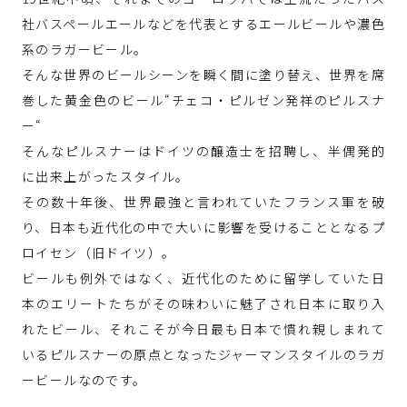
社バスペールエールなどを代表とするエールビールや濃色
系のラガービール。
そんな世界のビールシーンを瞬く間に塗り替え、世界を席
巻した黄金色のビール“チェコ・ピルゼン発祥のピルスナ
ー“
そんなピルスナーはドイツの醸造士を招聘し、半偶発的
に出来上がったスタイル。
その数十年後、世界最強と言われていたフランス軍を破
り、日本も近代化の中で大いに影響を受けることとなるプ
ロイセン（旧ドイツ）。
ビールも例外ではなく、近代化のために留学していた日
本のエリートたちがその味わいに魅了され日本に取り入
れたビール、それこそが今日最も日本で慣れ親しまれて
いるピルスナーの原点となったジャーマンスタイルのラガ
ービールなのです。